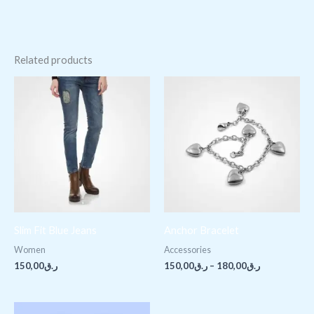
Related products
Price
range:
ر.ق150,00
through
ر.ق180,00
Slim Fit Blue Jeans
Anchor Bracelet
Women
Accessories
150,00
ر.ق
150,00
ر.ق
–
180,00
ر.ق