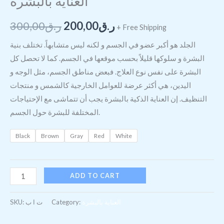
العناية بالبشرة
ر.ق
200,00
ر.ق
300,00
+ Free Shipping
الجلد هو أكبر عضو في الجسم و لكنه ليس متشابهاً. تختلف بنية
البشرة و سلوكها قليلاً بحسب موقعها في الجسم. كما لا تحصل كل
البشرة على نفس نوع العلاج. فبعض مناطق الجسم، مثل الوجه و
اليدين، هي أكثر عرضة للعوامل الخارجية كالشمس و منتجات
التنظيف. إن العناية الذكية بالبشرة يجب أن تتماشى مع الإحتياجات
المختلفة للبشرة حول الجسم.
Black
Brown
Gray
Red
White
ADD TO CART
العناية بالبشرة
Category:
ت ا ب
SKU: