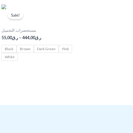
Price
range:
Sale!
ر.ق55,00
مستحضرات التجميل
through
ر.ق444,00
مستحضرات التجميل
55,00
ر.ق
–
444,00
ر.ق
Black
Brown
Dark Green
Pink
White