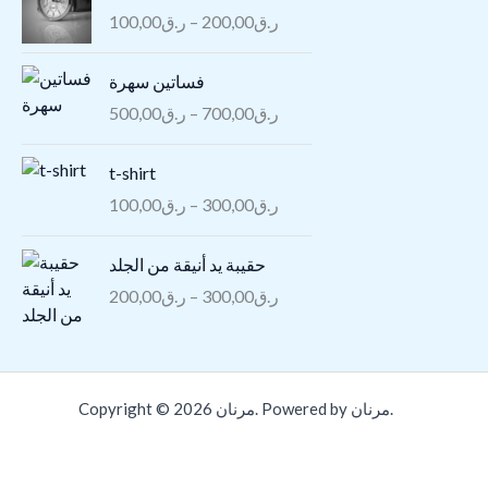
r
100,00
ر.ق
–
200,00
ر.ق
i
c
P
فساتين سهرة
e
r
r
500,00
ر.ق
–
700,00
ر.ق
i
a
c
n
P
t-shirt
e
g
r
r
100,00
ر.ق
–
300,00
ر.ق
e
i
a
:
c
n
P
حقيبة يد أنيقة من الجلد
ر
e
g
r
.
r
200,00
ر.ق
–
300,00
ر.ق
e
i
ق
a
:
c
1
n
ر
e
0
g
.
r
0
e
ق
a
Copyright © 2026 مرنان. Powered by مرنان.
,
:
5
n
0
ر
0
g
0
.
0
e